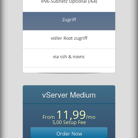
IPv6-Subnetz Optional (/64)
Zugriff
voller Root zugriff
via ssh & novnc
vServer Medium
11,99
From
/mo
5,00 Setup Fee
Order Now