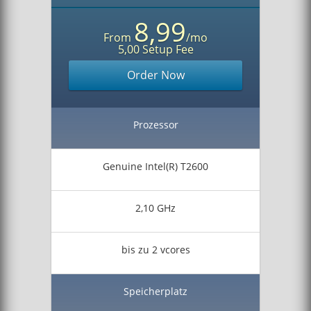
8,99
From
/mo
5,00 Setup Fee
Order Now
Prozessor
Genuine Intel(R) T2600
2,10 GHz
bis zu 2 vcores
Speicherplatz