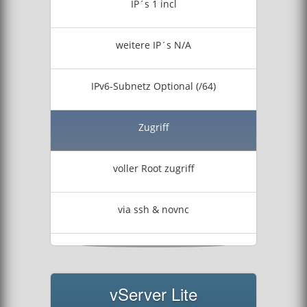
IP´s 1 incl
weitere IP´s N/A
IPv6-Subnetz Optional (/64)
Zugriff
voller Root zugriff
via ssh & novnc
vServer Lite