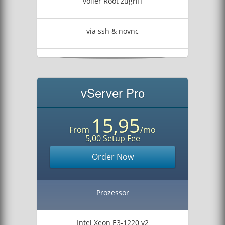
voller Root zugriff
via ssh & novnc
vServer Pro
15,95
From
/mo
5,00 Setup Fee
Order Now
Prozessor
Intel Xeon E3-1220 v2