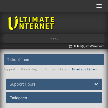
Toggl
navig
Menü
0
Item(s) im Warenkorb
Ticket öffnen
Support
Kundenlogin
Supporttickets
Ticket abschicken
Support Hours
Einloggen