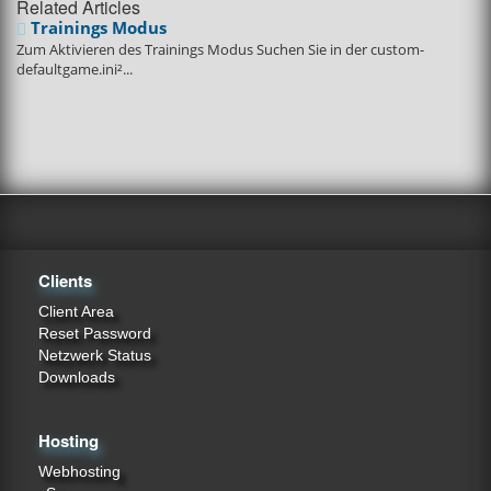
Related Articles
Trainings Modus
Zum Aktivieren des Trainings Modus Suchen Sie in der custom-
defaultgame.ini²...
Clients
Client Area
Reset Password
Netzwerk Status
Downloads
Hosting
Webhosting