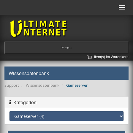
Toggl
navig
Menü
Item(s) im Warenkorb
Wissensdatenbank
Support
Wissensdatenbank
Gameserver
Kategorien