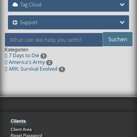
Tag Cloud
Support
Kategorien
7 Days to Die
1
America's Army
2
ARK: Survival Evolved
1
Clients
Client Area
Reset Password