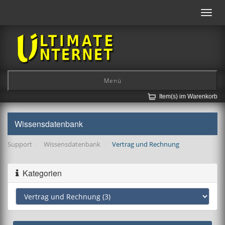
Toggl
navig
Menü
Item(s) im Warenkorb
Wissensdatenbank
Support
Wissensdatenbank
Vertrag und Rechnung
Kategorien