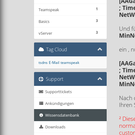
[AAG
; Tim
1
Teamspeak
NetW
3
Basics
Und f
3
vServer
MinN
ein , 
Tag Cloud
[AAG
tsdns
E-Mail
teamspeak
; Tim
NetW
Support
MinN
Supporttickets
Nach d
Ankündigungen
Ihren 
Wissensdatenbank
² Dies
normal
Downloads
custom