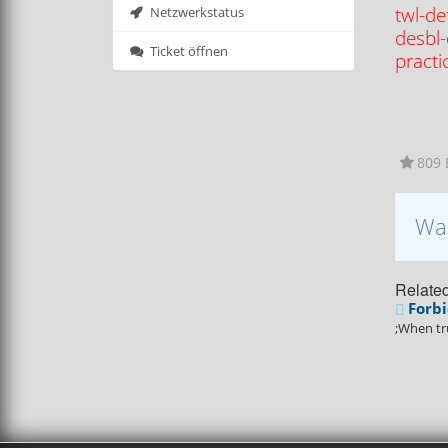
twl-de
Netzwerkstatus
desbl-
Ticket öffnen
practi
809 B
War
Related
Forbi
;When tr