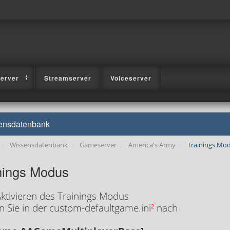
erver
Streamserver
Voiceserver
ensdatenbank
Wissensdatenbank
Gameserver
America's Army
Trainings Mo
nings Modus
ktivieren des Trainings Modus
 Sie in der custom-defaultgame.ini
²
nach