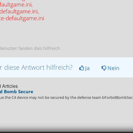
faultgame.ini,
defaultgame.ini,
ce-defaultgame.ini
enutzer fanden dies hilfreich
 diese Antwort hilfreich?
Ja
Nein
 Articles
d Bomb Secure
ue the C4 device may not be secured by the defense team bForbidBombSec