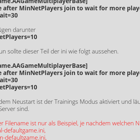
ame.AAGameMultiplayerBase]
e after MinNetPlayers join to wait for more play
ait=30
ügen darunter
etPlayers=10
nun sollte dieser Teil der ini wie folgt aussehen.
ame.AAGameMultiplayerBase]
e after MinNetPlayers join to wait for more play
ait=30
etPlayers=10
em Neustart ist der Trainings Modus aktiviert und läu
Server sind.
er Filename ist nur als Beispiel, je nachdem welche
-defaultgame.ini,
-defaultgame.ini,