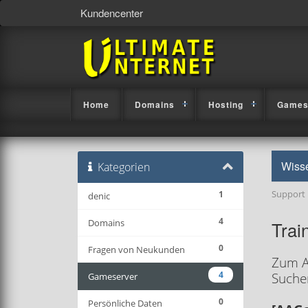
Kundencenter
Home
Domains
Hosting
Games
Wiss
Kategorien
Support
1
denic
4
Domains
Trai
0
Fragen von Neukunden
Zum A
4
Suchen
Gameserver
0
Persönliche Daten